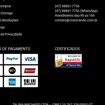
omprar
(47)
98861-7756
(47)
98861-7756
(WhatsApp)
e Entrega
Atendimento das 9h as 16h
e devoluções
contato@costurando.com.br
nça
a de Privacidade
S DE PAGAMENTO
CERTIFICADOS
TALINA MACHADO LTDA
CNPJ: 15.267.326/0001-57