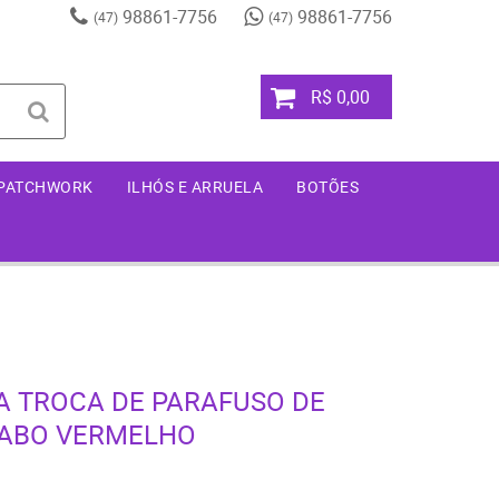
98861-7756
98861-7756
(47)
(47)
R$ 0,00
 PATCHWORK
ILHÓS E ARRUELA
BOTÕES
A TROCA DE PARAFUSO DE
CABO VERMELHO