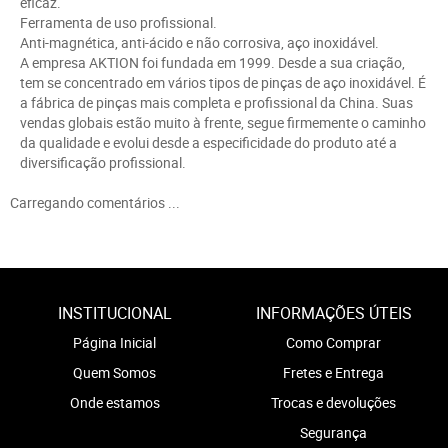
eficaz.
Ferramenta de uso profissional.
Anti-magnética, anti-ácido e não corrosiva, aço inoxidável.
A empresa AKTION foi fundada em 1999. Desde a sua criação,
tem se concentrado em vários tipos de pinças de aço inoxidável. É
a fábrica de pinças mais completa e profissional da China. Suas
vendas globais estão muito à frente, segue firmemente o caminho
da qualidade e evolui desde a especificidade do produto até a
diversificação profissional.
Carregando comentários ...
INSTITUCIONAL
INFORMAÇÕES ÚTEIS
Página Inicial
Como Comprar
Quem Somos
Fretes e Entrega
Onde estamos
Trocas e devoluções
Segurança