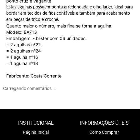
ponto cruz e vaganite
Estas agulhas possuem ponta arredondada e olho largo, ideal para
bordar em tecidos de fios contáveis e também para acabamento
em peças de tricô e crochê.
Quanto maior o número, mais fina se torna a agulha.
Modelo:
BA713
Embalagem: - blister com 06 unidades:
= 2 agulhas nº22
= 2 agulhas nº24
= 1 agulha nº16
= 1 agulha nº18
Fabricante: Coats Corrente
Carregando comentários ...
INSTITUCIONAL
INFORMAÇÕES ÚTEIS
Página Inicial
Como Comprar