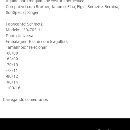
Agulha para máquina de costura doméstica
Compativel com Brother, Janome, Elna, Elgin, Bernette, Bernina,
SunSpecial, Singer
Fabricante: Schmetz
Modelo: 130/705 H
Ponta Universal
Embalagem: Blister com 5 agulhas
Tamanhos: *selecionar
-60/08
-65/09
-70/10
-75/11
-80/12
-90/14
-100/16
Carregando comentários ...