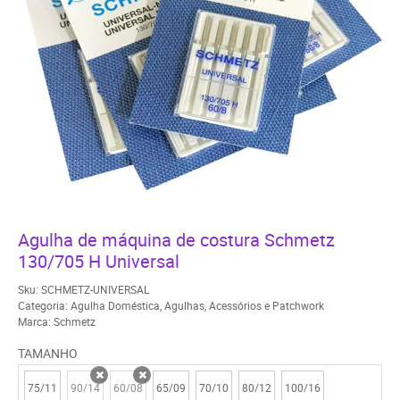
Agulha de máquina de costura Schmetz
130/705 H Universal
Sku:
SCHMETZ-UNIVERSAL
Categoria:
Agulha Doméstica
,
Agulhas
,
Acessórios e Patchwork
Marca:
Schmetz
TAMANHO
75/11
90/14
60/08
65/09
70/10
80/12
100/16
x
x