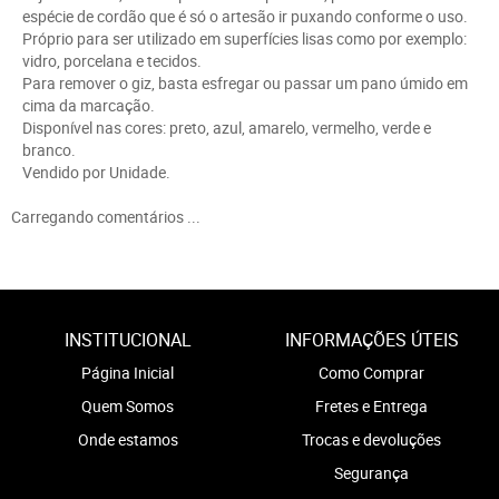
espécie de cordão que é só o artesão ir puxando conforme o uso.
Próprio para ser utilizado em superfícies lisas como por exemplo:
vidro, porcelana e tecidos.
Para remover o giz, basta esfregar ou passar um pano úmido em
cima da marcação.
Disponível nas cores: preto, azul, amarelo, vermelho, verde e
branco.
Vendido por Unidade.
Carregando comentários ...
INSTITUCIONAL
INFORMAÇÕES ÚTEIS
Página Inicial
Como Comprar
Quem Somos
Fretes e Entrega
Onde estamos
Trocas e devoluções
Segurança