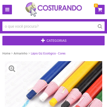
0
CATEGORIAS
Home
Armarinho
Lápis Giz Ecológico - Cores