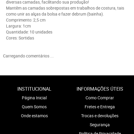
diversas camadas, facilitando sua produção!
Mantêm as camadas sobrepostas em trabalhos de costura, tais
como unir as alças da bolsa e fazer debrum (bainha).
Comprimento: 2,5 cm
Largura: 1cm
Quantidade: 10 unidades
Cores: Sortidas
Carregando comentários ...
INSTITUCIONAL
INFORMAÇÕES ÚTEIS
Página Inicial
Como Comprar
Quem Somos
Fretes e Entrega
Onde estamos
Trocas e devoluções
Segurança
Política de Privacidade