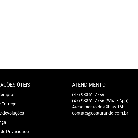
AÇÕES ÚTEIS
ATENDIMENTO
omprar
(47)
98861-7756
(47)
98861-7756
(WhatsApp)
e Entrega
Atendimento das 9h as 16h
e devoluções
contato@costurando.com.br
nça
a de Privacidade