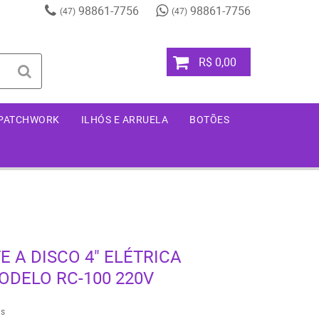
98861-7756
98861-7756
(47)
(47)
R$ 0,00
 PATCHWORK
ILHÓS E ARRUELA
BOTÕES
 A DISCO 4" ELÉTRICA
ODELO RC-100 220V
s