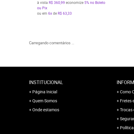
à vista
R$ 360,99
economize
5%
no Boleto
ou Pix
ou em
6x
de
R$ 63,33
Carregando comentários ...
INSTITUCIONAL
INFORM
Página Inicial
Como C
Quem Somos
Fretes 
Onde estamos
Trocas 
Segura
Polític