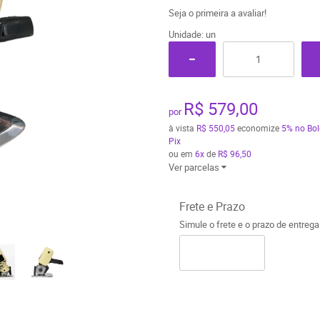
Seja o primeira a avaliar!
Unidade: un
R$ 579,00
por
à vista
R$ 550,05
economize
5%
no Bol
Pix
ou em
6x
de
R$ 96,50
Ver parcelas
Frete e Prazo
Simule o frete e o prazo de entreg
o