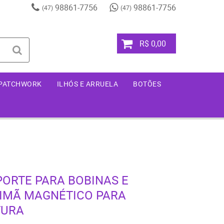
98861-7756
98861-7756
(47)
(47)
R$ 0,00
 PATCHWORK
ILHÓS E ARRUELA
BOTÕES
ORTE PARA BOBINAS E
IMÃ MAGNÉTICO PARA
TURA