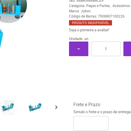
Sku:
68B60468B4CE9
Categoria:
Peças e Partes
Acessórios
Marca:
Jukon
Código de Barras:
7908807100226
PRODUTO INDISPONÍVEL
Seja o primeira a avaliar!
Unidade: un
Frete e Prazo
Simule o frete e o prazo de entreg
o