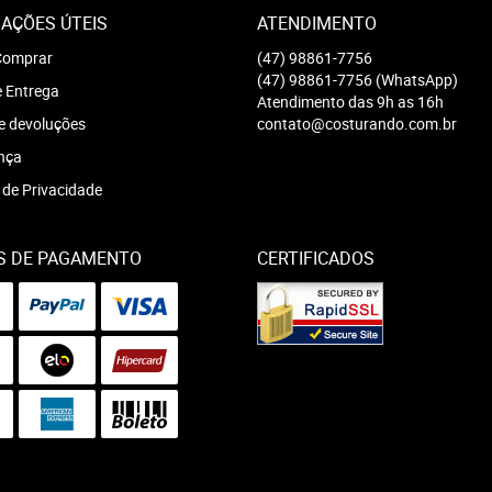
AÇÕES ÚTEIS
ATENDIMENTO
omprar
(47)
98861-7756
(47)
98861-7756
(WhatsApp)
e Entrega
Atendimento das 9h as 16h
e devoluções
contato@costurando.com.br
nça
a de Privacidade
S DE PAGAMENTO
CERTIFICADOS