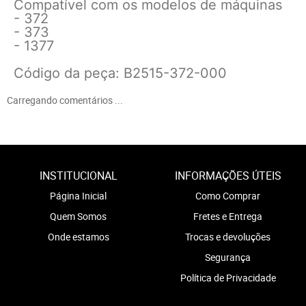
Compatível com os modelos de máquinas
- 372
- 373
- 1377
Código da peça: B2515-372-000
Carregando comentários ...
INSTITUCIONAL
INFORMAÇÕES ÚTEIS
Página Inicial
Como Comprar
Quem Somos
Fretes e Entrega
Onde estamos
Trocas e devoluções
Segurança
Política de Privacidade