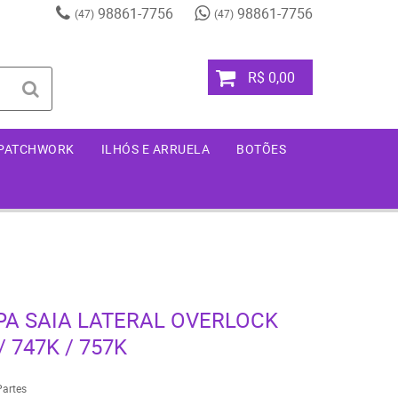
98861-7756
98861-7756
(47)
(47)
R$ 0,00
 PATCHWORK
ILHÓS E ARRUELA
BOTÕES
PA SAIA LATERAL OVERLOCK
/ 747K / 757K
Partes