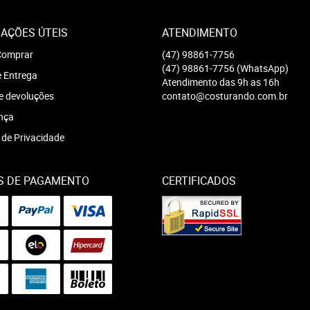
AÇÕES ÚTEIS
ATENDIMENTO
omprar
(47)
98861-7756
(47)
98861-7756
(WhatsApp)
e Entrega
Atendimento das 9h as 16h
e devoluções
contato@costurando.com.br
nça
a de Privacidade
S DE PAGAMENTO
CERTIFICADOS