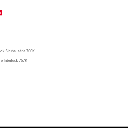
e
ock Siruba, série 700K.
e Interlock 757K