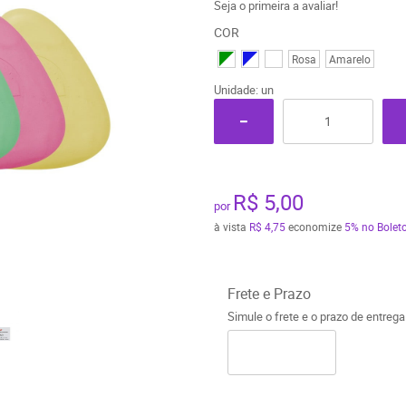
Seja o primeira a avaliar!
COR
Rosa
Amarelo
Unidade: un
R$ 5,00
por
à vista
R$ 4,75
economize
5%
no Boleto
Frete e Prazo
Simule o frete e o prazo de entreg
o