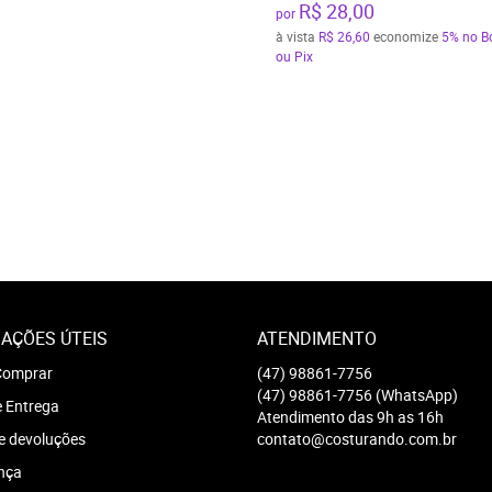
R$ 28,00
por
à vista
R$ 26,60
economize
5%
no B
ou Pix
AÇÕES ÚTEIS
ATENDIMENTO
omprar
(47)
98861-7756
(47)
98861-7756
(WhatsApp)
e Entrega
Atendimento das 9h as 16h
e devoluções
contato@costurando.com.br
nça