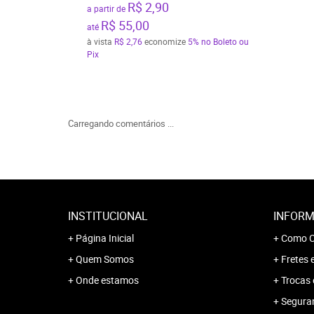
R$ 2,90
a partir de
R$ 55,00
até
à vista
R$ 2,76
economize
5%
no Boleto ou
Pix
Carregando comentários ...
INSTITUCIONAL
INFORM
Página Inicial
Como C
Quem Somos
Fretes 
Onde estamos
Trocas 
Segura