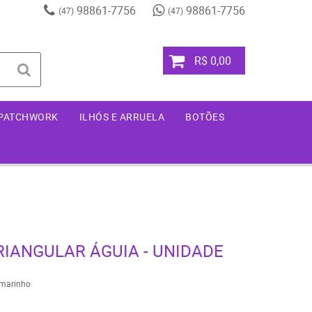
98861-7756
98861-7756
(47)
(47)
R$ 0,00
 PATCHWORK
ILHÓS E ARRUELA
BOTÕES
TRIANGULAR ÁGUIA - UNIDADE
marinho