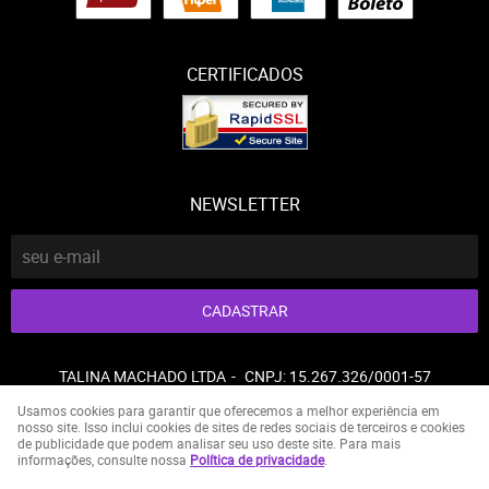
CERTIFICADOS
NEWSLETTER
CADASTRAR
TALINA MACHADO LTDA
CNPJ: 15.267.326/0001-57
Usamos cookies para garantir que oferecemos a melhor experiência em
nosso site. Isso inclui cookies de sites de redes sociais de terceiros e cookies
de publicidade que podem analisar seu uso deste site. Para mais
LOJA VIRTUAL CRIADA POR
informações, consulte nossa
Política de privacidade
.