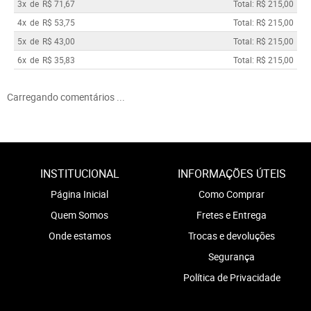
3x
de
R$ 71,67
Total: R$ 215,00
4x
de
R$ 53,75
Total: R$ 215,00
5x
de
R$ 43,00
Total: R$ 215,00
6x
de
R$ 35,83
Total: R$ 215,00
Carregando comentários ...
INSTITUCIONAL
INFORMAÇÕES ÚTEIS
Página Inicial
Como Comprar
Quem Somos
Fretes e Entrega
Onde estamos
Trocas e devoluções
Segurança
Política de Privacidade